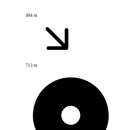
494 m
713 m