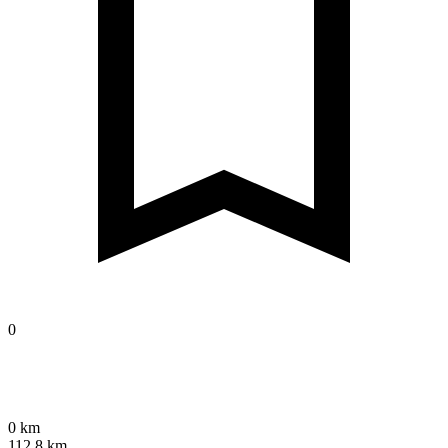
0
0 km
112,8 km