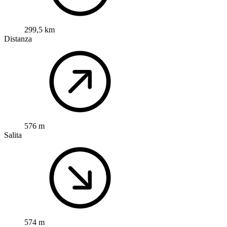
299,5 km
Distanza
576 m
Salita
574 m