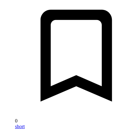
0
short