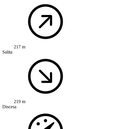
217 m
Salita
219 m
Discesa