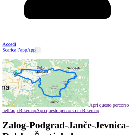
Accedi
Scarica l’app
App
Apri questo percorso
nell’app Bikemap
Apri questo percorso in Bikemap
Zalog-Podgrad-Janče-Jevnica-