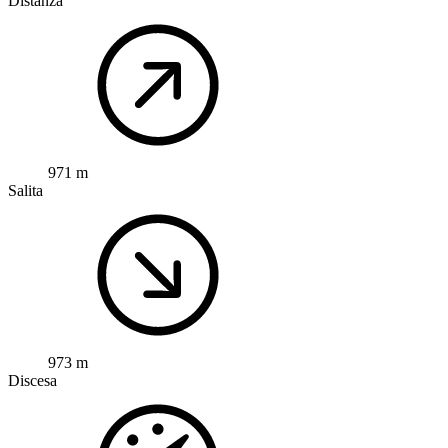
Distanza
971 m
Salita
973 m
Discesa