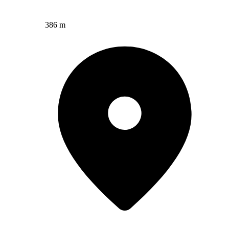
386 m