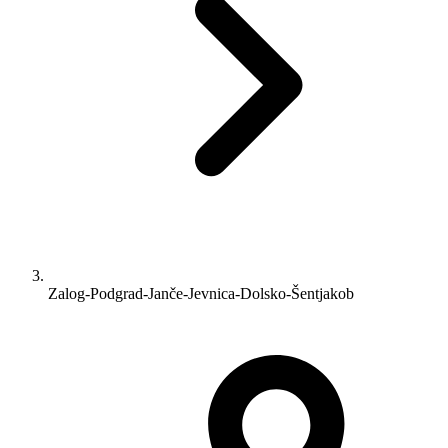
Zalog-Podgrad-Janče-Jevnica-Dolsko-Šentjakob