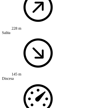
228 m
Salita
145 m
Discesa