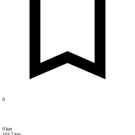
0
0 km
104,7 km