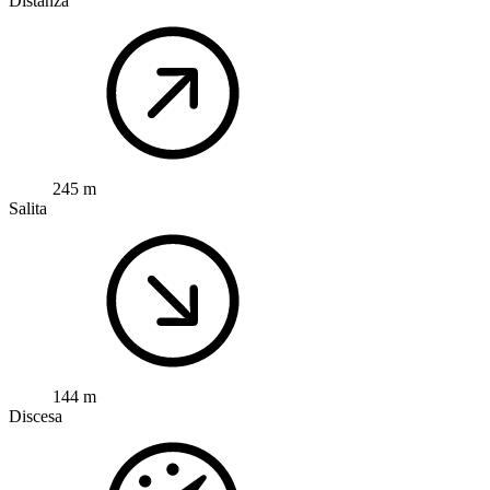
Distanza
245 m
Salita
144 m
Discesa