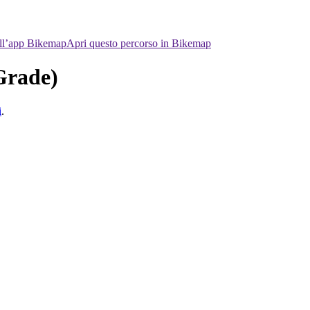
ell’app Bikemap
Apri questo percorso in Bikemap
Grade)
i
.