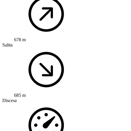
678 m
Salita
685 m
Discesa