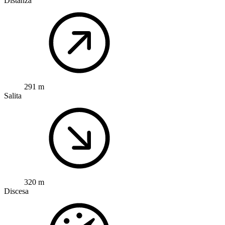
Distanza
291 m
Salita
320 m
Discesa