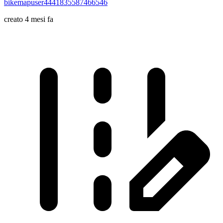
bikemapuser4441835587466546
creato 4 mesi fa