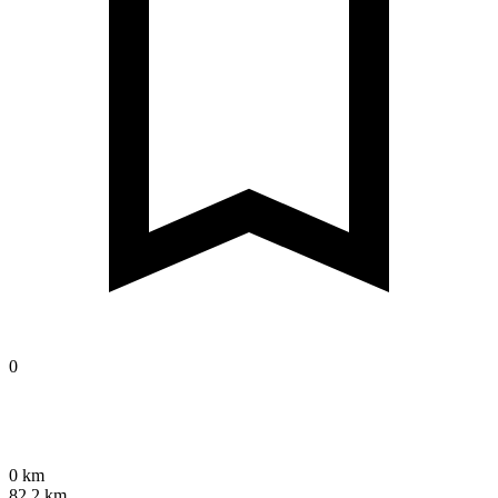
0
0 km
82,2 km