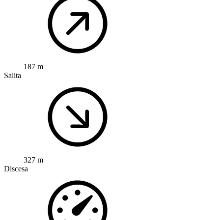
187 m
Salita
327 m
Discesa