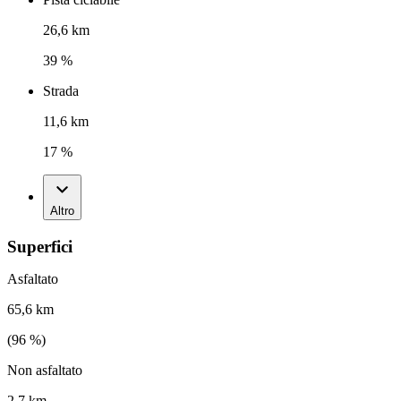
26,6 km
39 %
Strada
11,6 km
17 %
Altro
Superfici
Asfaltato
65,6 km
(
96
%)
Non asfaltato
2,7 km