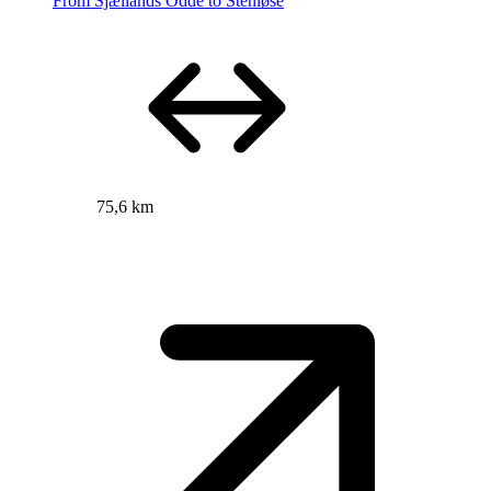
From Sjællands Odde to Stenløse
75,6 km