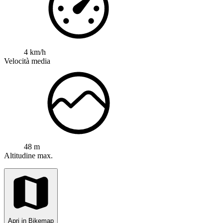
4 km/h
Velocità media
48 m
Altitudine max.
Apri in Bikemap