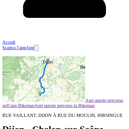
Accedi
Scarica l’app
App
Apri questo percorso
nell’app Bikemap
Apri questo percorso in Bikemap
RUE VAILLANT, DIJON À RUE DU MOULIN, HIRSINGUE