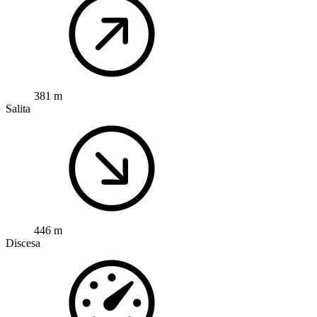
381 m
Salita
446 m
Discesa