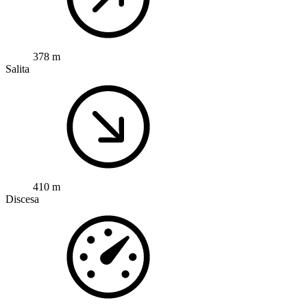
378 m
Salita
410 m
Discesa