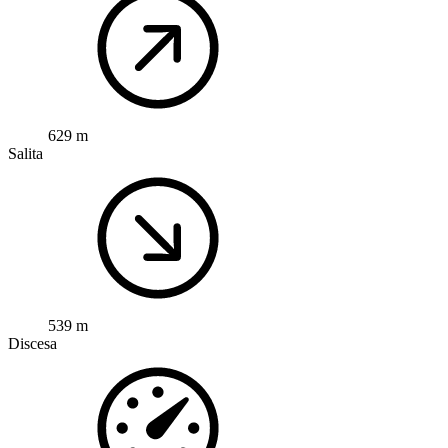
629 m
Salita
539 m
Discesa