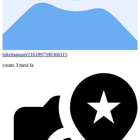
bikemapuser2161897590368115
creato 3 mesi fa