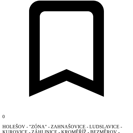
0
HOLEŠOV - "ZÓNA" - ZAHNAŠOVICE - LUDSLAVICE -
KUROVICE - ZÁHLINICE - KROMĚŘÍŽ - BEZMĚROV -