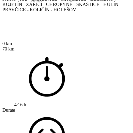
KOJETÍN - ZÁŘÍČÍ - CHROPYNĚ - SKAŠTICE - HULÍN -
PRAVČICE - KOLIČÍN - HOLEŠOV
0 km
70 km
4:16 h
Durata