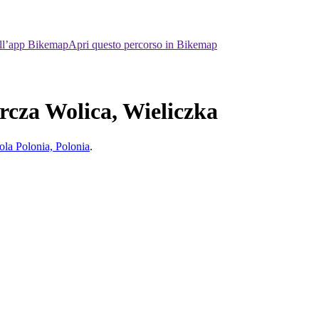
ell’app Bikemap
Apri questo percorso in Bikemap
ercza Wolica, Wieliczka
ola Polonia, Polonia
.