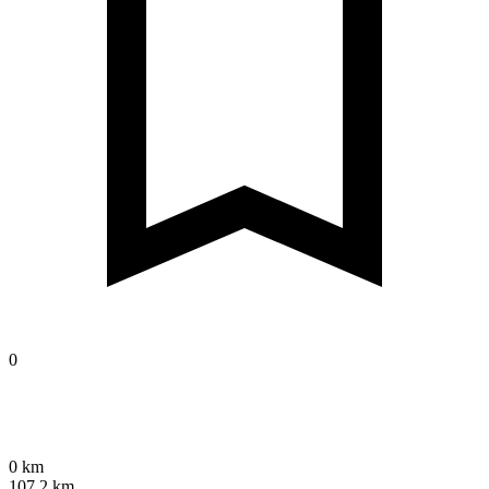
0
0 km
107,2 km