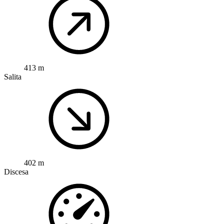
413 m
Salita
402 m
Discesa