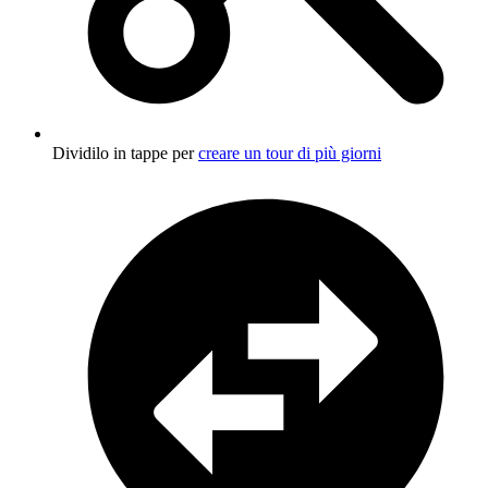
Dividilo in tappe per
creare un tour di più giorni