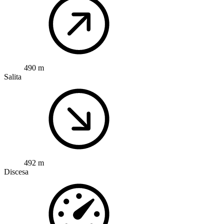
490 m
Salita
492 m
Discesa