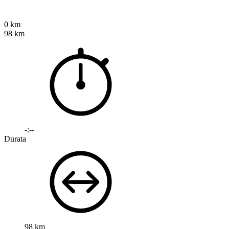
0 km
98 km
-:--
Durata
98 km