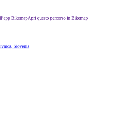
ell’app Bikemap
Apri questo percorso in Bikemap
vnica, Slovenia
.