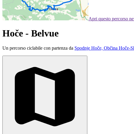
Apri questo percorso n
Hoče - Belvue
Un percorso ciclabile con partenza da
Spodnje Hoče, Občina Hoče-Sli