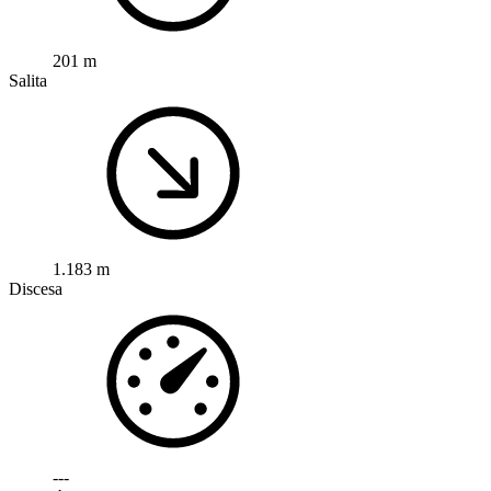
201 m
Salita
1.183 m
Discesa
---