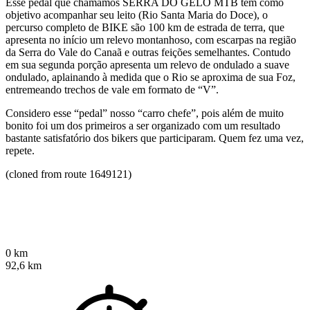
Esse pedal que chamamos SERRA DO GELO MTB tem como
objetivo acompanhar seu leito (Rio Santa Maria do Doce), o
percurso completo de BIKE são 100 km de estrada de terra, que
apresenta no início um relevo montanhoso, com escarpas na região
da Serra do Vale do Canaã e outras feições semelhantes. Contudo
em sua segunda porção apresenta um relevo de ondulado a suave
ondulado, aplainando à medida que o Rio se aproxima de sua Foz,
entremeando trechos de vale em formato de “V”.
Considero esse “pedal” nosso “carro chefe”, pois além de muito
bonito foi um dos primeiros a ser organizado com um resultado
bastante satisfatório dos bikers que participaram. Quem fez uma vez,
repete.
(cloned from route 1649121)
0 km
92,6 km