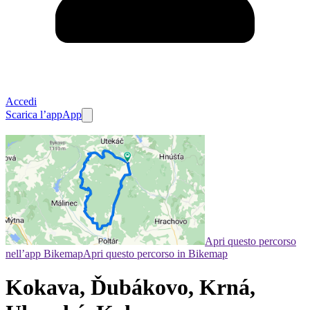
Accedi
Scarica l’app
App
Apri questo percorso
nell’app Bikemap
Apri questo percorso in Bikemap
Kokava, Ďubákovo, Krná,