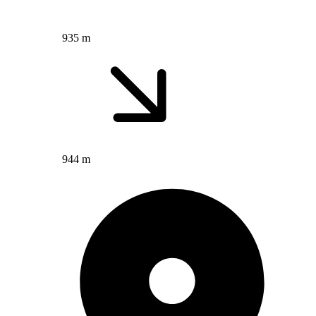
935 m
944 m