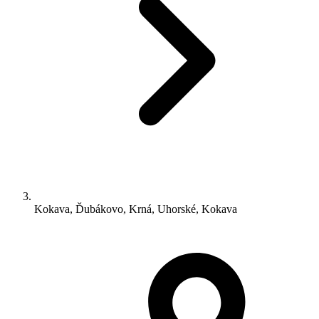
Kokava, Ďubákovo, Krná, Uhorské, Kokava