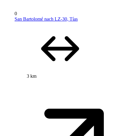
0
San Bartolomé nach LZ-30, Tías
3 km