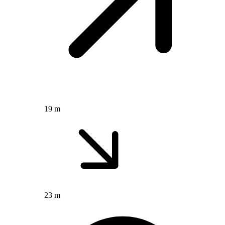
19 m
23 m