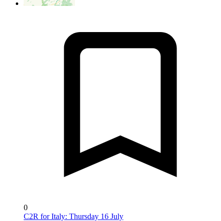
0
C2R for Italy: Thursday 16 July