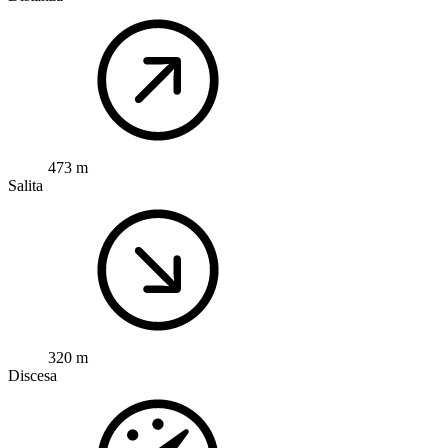
473 m
Salita
320 m
Discesa