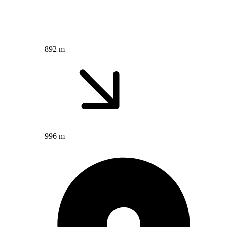
892 m
996 m