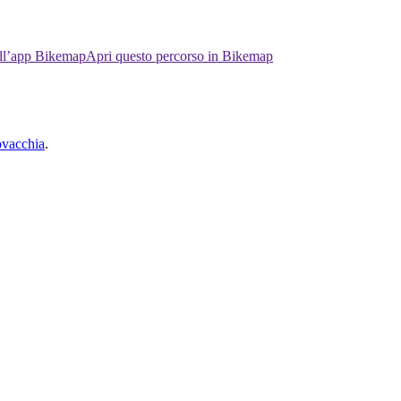
ell’app Bikemap
Apri questo percorso in Bikemap
lovacchia
.