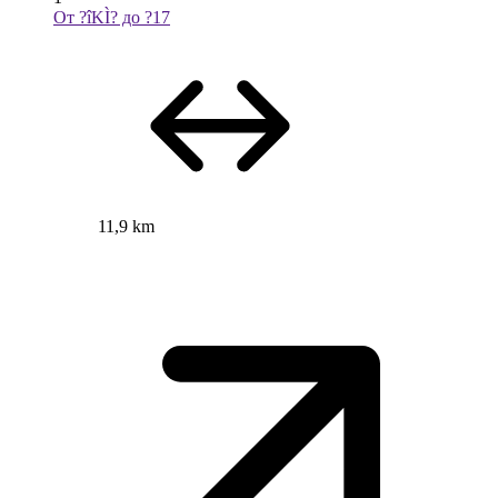
От ?îKÌ? до ?17
11,9 km