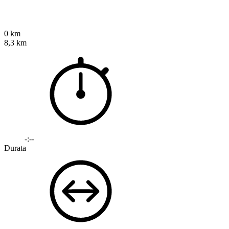
0 km
8,3 km
-:--
Durata