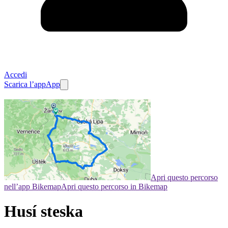
Accedi
Scarica l’app
App
Apri questo percorso
nell’app Bikemap
Apri questo percorso in Bikemap
Husí steska