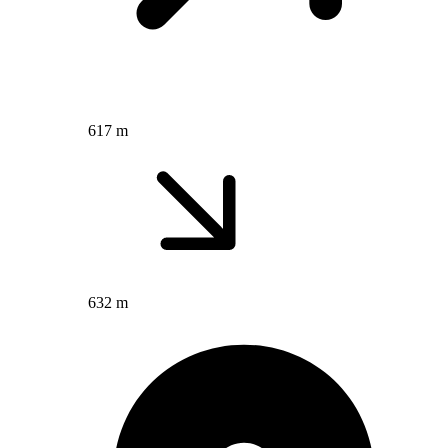
617 m
632 m