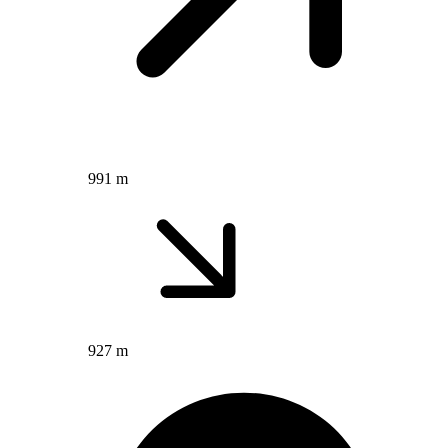
991 m
927 m