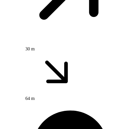
30 m
64 m