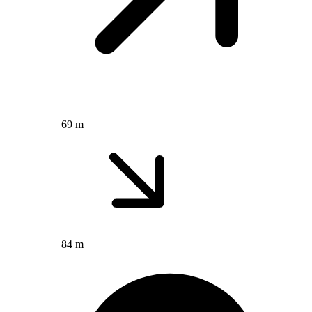
69 m
84 m