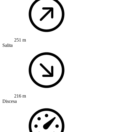
251 m
Salita
216 m
Discesa