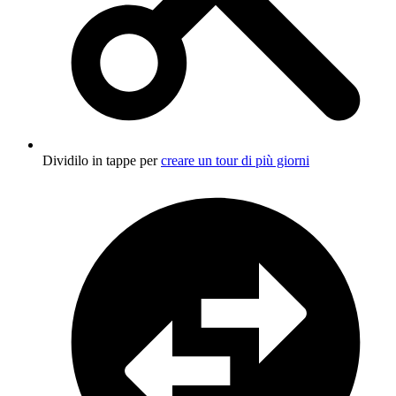
Dividilo in tappe per
creare un tour di più giorni