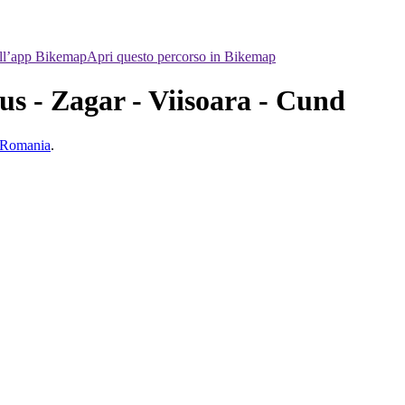
ell’app Bikemap
Apri questo percorso in Bikemap
us - Zagar - Viisoara - Cund
, Romania
.