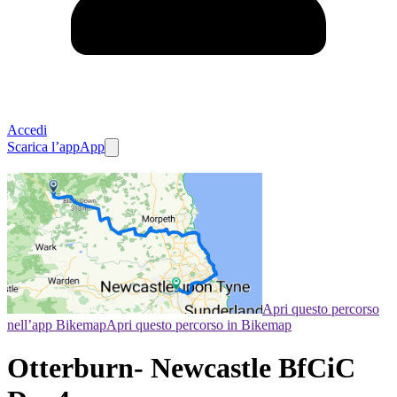
Accedi
Scarica l’app
App
Apri questo percorso
nell’app Bikemap
Apri questo percorso in Bikemap
Otterburn- Newcastle BfCiC