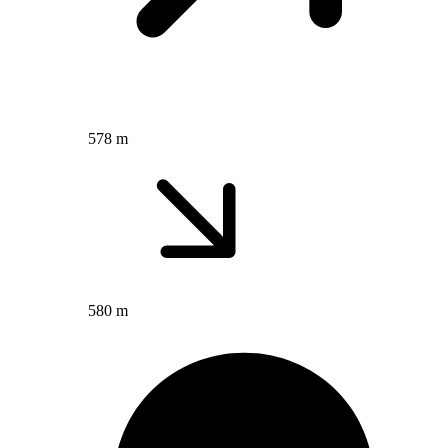
578 m
580 m