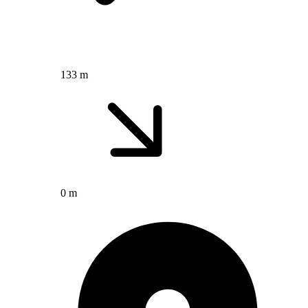
133 m
0 m