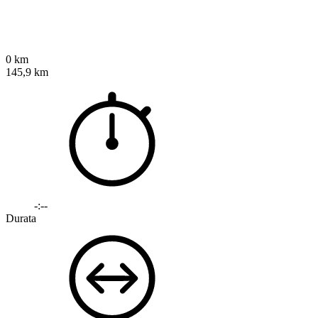
0 km
145,9 km
-:--
Durata