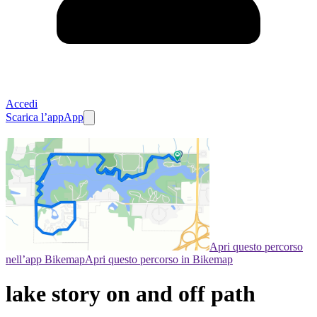
Accedi
Scarica l’app
App
Apri questo percorso
nell’app Bikemap
Apri questo percorso in Bikemap
lake story on and off path