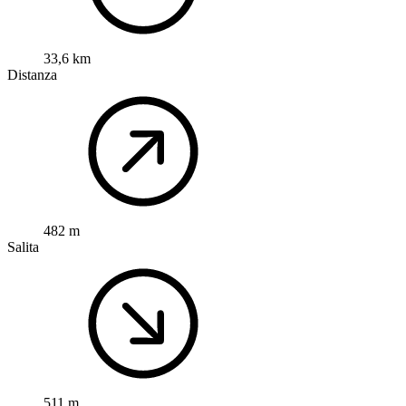
33,6 km
Distanza
482 m
Salita
511 m