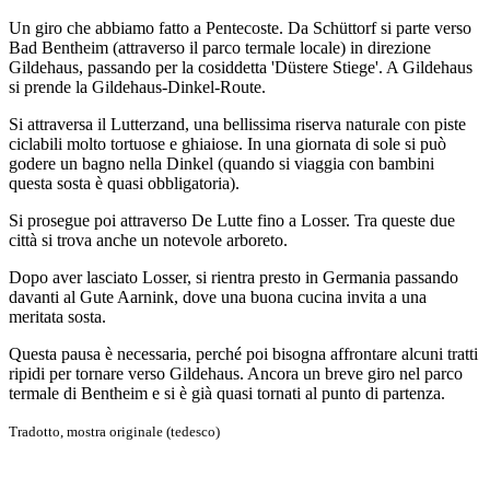
Un giro che abbiamo fatto a Pentecoste. Da Schüttorf si parte verso
Bad Bentheim (attraverso il parco termale locale) in direzione
Gildehaus, passando per la cosiddetta 'Düstere Stiege'. A Gildehaus
si prende la Gildehaus-Dinkel-Route.
Si attraversa il Lutterzand, una bellissima riserva naturale con piste
ciclabili molto tortuose e ghiaiose. In una giornata di sole si può
godere un bagno nella Dinkel (quando si viaggia con bambini
questa sosta è quasi obbligatoria).
Si prosegue poi attraverso De Lutte fino a Losser. Tra queste due
città si trova anche un notevole arboreto.
Dopo aver lasciato Losser, si rientra presto in Germania passando
davanti al Gute Aarnink, dove una buona cucina invita a una
meritata sosta.
Questa pausa è necessaria, perché poi bisogna affrontare alcuni tratti
ripidi per tornare verso Gildehaus. Ancora un breve giro nel parco
termale di Bentheim e si è già quasi tornati al punto di partenza.
Tradotto,
mostra originale (tedesco)