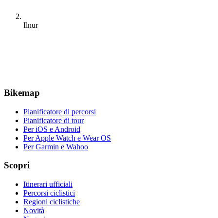
Ilnur
Bikemap
Pianificatore di percorsi
Pianificatore di tour
Per iOS e Android
Per Apple Watch e Wear OS
Per Garmin e Wahoo
Scopri
Itinerari ufficiali
Percorsi ciclistici
Regioni ciclistiche
Novità