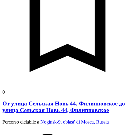
0
От улица Сельская Новь 44, Филипповское до
улица Сельская Новь 44, Филипповское
Percorso ciclabile a
Noginsk-9, oblast' di Mosca, Russia