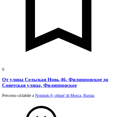
0
От улица Сельская Новь 46, Филипповское до
Советская улица, Филипповское
Percorso ciclabile a
Noginsk-9, oblast' di Mosca, Russia