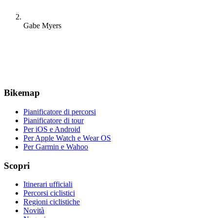
Gabe Myers
Bikemap
Pianificatore di percorsi
Pianificatore di tour
Per iOS e Android
Per Apple Watch e Wear OS
Per Garmin e Wahoo
Scopri
Itinerari ufficiali
Percorsi ciclistici
Regioni ciclistiche
Novità