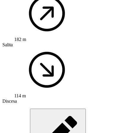
182 m
Salita
114 m
Discesa