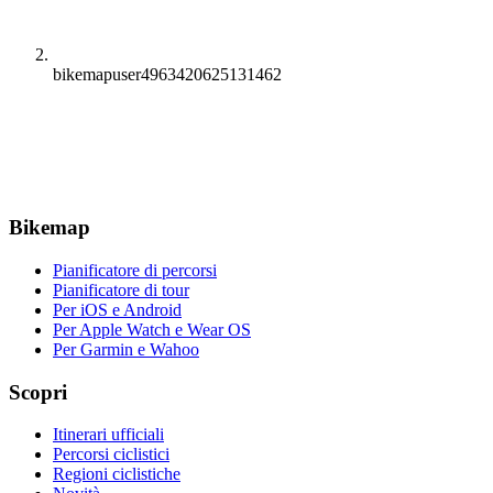
bikemapuser4963420625131462
Bikemap
Pianificatore di percorsi
Pianificatore di tour
Per iOS e Android
Per Apple Watch e Wear OS
Per Garmin e Wahoo
Scopri
Itinerari ufficiali
Percorsi ciclistici
Regioni ciclistiche