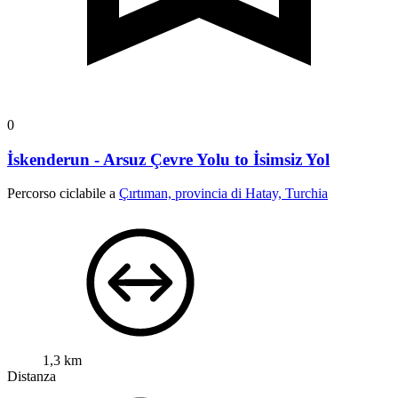
0
İskenderun - Arsuz Çevre Yolu to İsimsiz Yol
Percorso ciclabile a
Çırtıman, provincia di Hatay, Turchia
1,3 km
Distanza