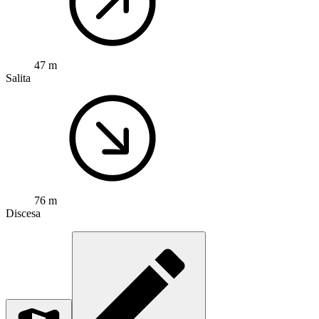
47 m
Salita
76 m
Discesa