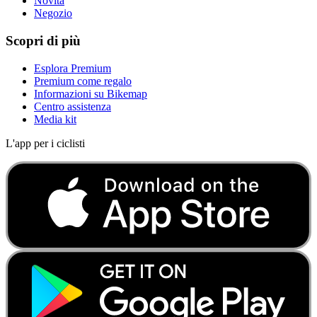
Novità
Negozio
Scopri di più
Esplora Premium
Premium come regalo
Informazioni su Bikemap
Centro assistenza
Media kit
L'app per i ciclisti