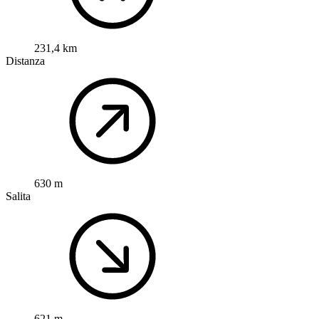
231,4 km
Distanza
630 m
Salita
621 m